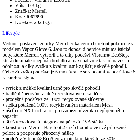
Váha:
0.3 kg
Značka:
Merrell
Kód:
J067890
Kolekce:
2023 Q3
Lifestyle
Vedoucí postavení značky Merrell v kategorii barefoot pokračuje s
modelem Vapor Glove 6. Jsou to doposud nejvíce minimalistické
boty, které Merrell vytvořil a to díky podešvi Vibram® EcoStep,
která dokonale obepíná chodidlo a maximalizuje tak přilnavost a
odolnost, a díky svršku z kvalitní usně zajišťuje skvělé pohodlí.
Celková výška podešve je 6 mm. Vraťte se s botami Vapor Glove 6
k barefoot stylu.
• svršek z měkké kvalitní usně pro skvělé pohodlí
• tradiční šněrování z plně recyklovaných tkaniček
• prodyšná podšívka ze 100% recyklované síťoviny
• stélka potažená 100% recyklovaným materiálem Mesh
• ošetřeno NXT ochranou pro zamezení vzniku nepříjemného
zápachu
• 30% recyklovaná integrovaná pěnová EVA stélka
• konstrukce Merrell Barefoot 2 drží chodidlo ve své přirozené
poloze a podporuje přirozený nášlap
• podešev Vibram® EcoStep z materiálu, který je ze 30%