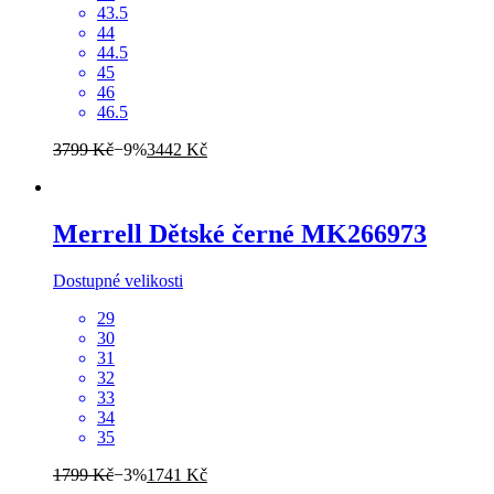
43.5
44
44.5
45
46
46.5
3799 Kč
−9%
3442 Kč
Merrell
Dětské černé MK266973
Dostupné velikosti
29
30
31
32
33
34
35
1799 Kč
−3%
1741 Kč