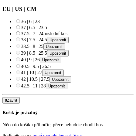
EU
|
US
|
CM
36
|
6
|
23
37
|
6.5
|
23.5
37.5
|
7
|
24
poslední kus
38
|
7.5
|
24.5
Upozornit
38.5
|
8
|
25
Upozornit
39
|
8.5
|
25.5
Upozornit
40
|
9
|
26
Upozornit
40.5
|
9.5
|
26.5
41
|
10
|
27
Upozornit
42
|
10.5
|
27.5
Upozornit
42.5
|
11
|
28
Upozornit
0
Zavřít
Košík je prázdný
Něco do košíku přihoďte, přece nebudete chodit bos.
Podívejte se na
nové modely tenisek Vans
.