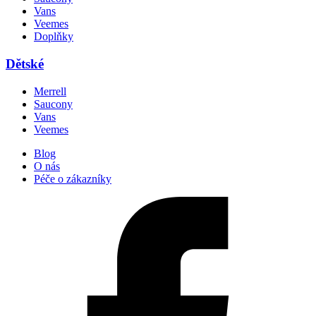
Vans
Veemes
Doplňky
Dětské
Merrell
Saucony
Vans
Veemes
Blog
O nás
Péče o zákazníky