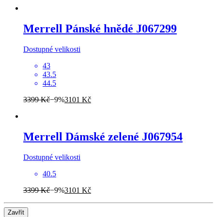
Merrell
Pánské hnědé J067299
Dostupné velikosti
43
43.5
44.5
3399 Kč
−9%
3101 Kč
Merrell
Dámské zelené J067954
Dostupné velikosti
40.5
3399 Kč
−9%
3101 Kč
Zavřít