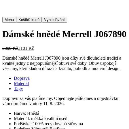
Menu
Košík
0
kusů
Vyhledávání
Dámské hnědé Merrell J067890
3399 Kč
3101 Kč
Dámské hnědé Merrell J067890 jsou díky své dlouholeté tradici a
kvalitě jedny z nejpopulárnější obuvi své doby. Obuv uspokojí
všechny, kteří kladou důraz na kvalitu, pohodlí a moderní design.
Doprava
Materiál
Tagy
Dopravu za vás platíme my. Objednejte ještě dnes a objednávku
vám doručíme v úterý 11. 8. 2026.
Barva:
Hnědá
Materiál:
měkká kvalitní useň
Podšívka:
100% recyklovaná síťovina
Podešev:
Vibram® EcoStep