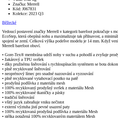
Značka:
Merrell
Kód:
J067831
Kolekce:
2023 Q3
Běžecké
Vedoucí postavení značky Merrell v kategorii barefoot pokračuje s mo
EcoStep, která obepíná nohu a maximalizuje tak přilnavost, a min
spojení se zemí. Celková výška podešve modelu je 14 mm. Když ven
Merrell barefoot obuví.
• Gore-Tex® membrána udrží nohy v suchu a pohodlí a zvyšuje prodyš
• žakárový a TPU svršek
• díky pružnému šněrování s rychloupínacím systémem se bota dokona
• plně recyklované šněrování
• neoprénový límec pro snadné nazouvání a vyzouvání
• plně recyklované vytahovací poutko na patě
• prodyšná podšívka z materiálu mesh
• 100% recyklovaný prodyšný svršek z materiálu Mesh
• 100% recyklované tkaničky a pásky
• tradiční šněrování
• všitý jazyk zabraňuje vniku nečistot
• externí výztuha jistí pevné usazení paty
• 100% recyklovaná prodyšná podšívka z materiálu Mesh
• stélka potažená 100% recyklovaným materiálem Mesh