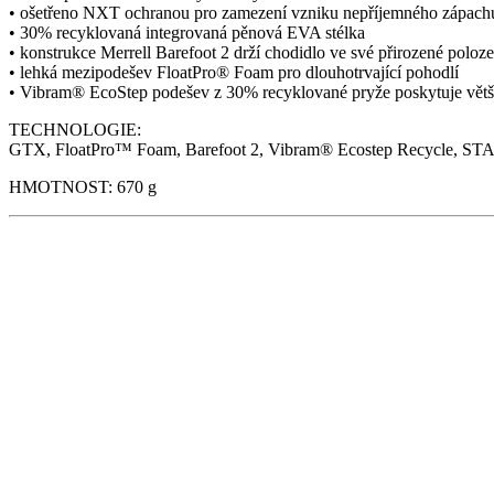
• ošetřeno NXT ochranou pro zamezení vzniku nepříjemného zápach
• 30% recyklovaná integrovaná pěnová EVA stélka
• konstrukce Merrell Barefoot 2 drží chodidlo ve své přirozené poloze
• lehká mezipodešev FloatPro® Foam pro dlouhotrvající pohodlí
• Vibram® EcoStep podešev z 30% recyklované pryže poskytuje větší o
TECHNOLOGIE:
GTX, FloatPro™ Foam, Barefoot 2, Vibram® Ecostep Recycle, 
HMOTNOST: 670 g