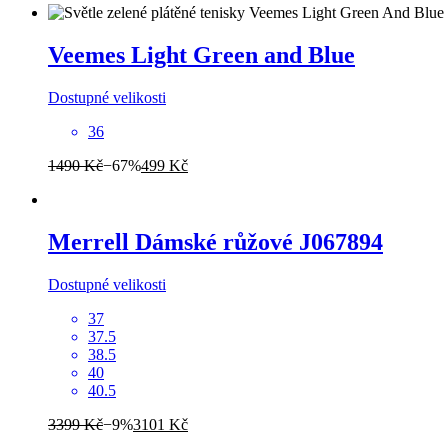
Veemes
Light Green and Blue
Dostupné velikosti
36
1490 Kč
−67%
499 Kč
Merrell
Dámské růžové J067894
Dostupné velikosti
37
37.5
38.5
40
40.5
3399 Kč
−9%
3101 Kč