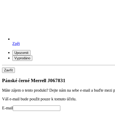
Zpět
Upozornit
Vyprodáno
Zavřít
Pánské černé Merrell J067831
Máte zájem o tento produkt? Dejte nám na sebe e-mail a buďte mezi pr
Váš e-mail bude použit pouze k tomuto účelu.
E-mail