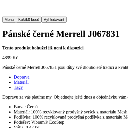
Menu
Košík
0
kusů
Vyhledávání
Pánské černé Merrell J067831
Tento produkt bohužel již není k dispozici.
4899 Kč
Pánské černé Merrell J067831 jsou díky své dlouholeté tradici a kvali
Doprava
Materiál
Tagy
Dopravu za vás platíme my. Objednejte ještě dnes a objednávku vám 
Barva:
Černá
Materiál:
100% recyklovaný prodyšný svršek z materiálu Mesh
Podšívka:
100% recyklovaná prodyšná podšívka z materiálu M
Podešev:
Vibram® EcoStep
Váha:
0.42 kg