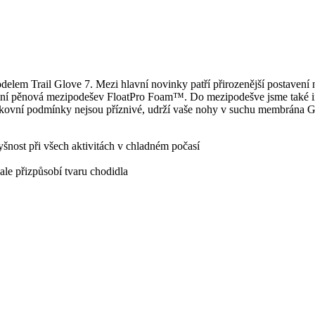
delem Trail Glove 7. Mezi hlavní novinky patří přirozenější postavení
imální pěnová mezipodešev FloatPro Foam™. Do mezipodešve jsme také
kovní podmínky nejsou příznivé, udrží vaše nohy v suchu membrána GO
nost při všech aktivitách v chladném počasí
le přizpůsobí tvaru chodidla