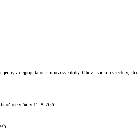
tě jedny z nejpopulárnější obuvi své doby. Obuv uspokojí všechny, kteř
doručíme v úterý 11. 8. 2026.
esh