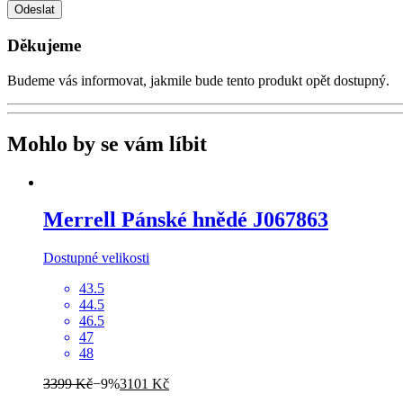
Odeslat
Děkujeme
Budeme vás informovat, jakmile bude tento produkt opět dostupný.
Mohlo by se vám líbit
Merrell
Pánské hnědé J067863
Dostupné velikosti
43.5
44.5
46.5
47
48
3399 Kč
−9%
3101 Kč