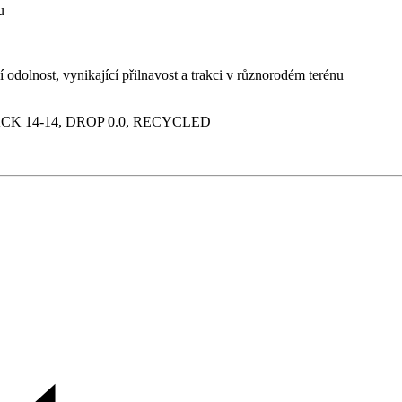
u
dolnost, vynikající přilnavost a trakci v různorodém terénu
STACK 14-14, DROP 0.0, RECYCLED