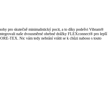
 nohy pro skutečně minimalistický pocit, a to díky podešvi Vibram®
 integrovali naše dvousměrné ohebné drážky FLEXconnect® pro lepší
RE-TEX. Nic vám tedy nebrání vrátit se k chůzi naboso s touto