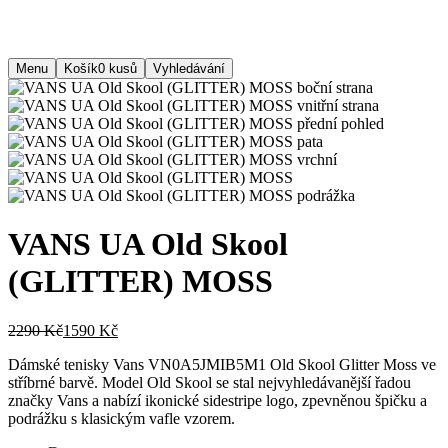
Menu
Košík
0
kusů
Vyhledávání
VANS UA Old Skool
(GLITTER) MOSS
2290 Kč
1590 Kč
Dámské tenisky Vans VN0A5JMIB5M1 Old Skool Glitter Moss ve
stříbrné barvě. Model Old Skool se stal nejvyhledávanější řadou
značky Vans a nabízí ikonické sidestripe logo, zpevněnou špičku a
podrážku s klasickým vafle vzorem.