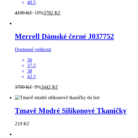
40.5
4199 Kč
−10%
3782 Kč
Merrell
Dámské černé J037752
Dostupné velikosti
36
37.5
38
42.5
3799 Kč
−9%
3442 Kč
Tmavě Modré Silikonové Tkaničky
219 Kč