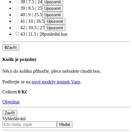
38
|
7.5
|
24
Upozornit
39
|
8.5
|
25
Upozornit
40
|
9
|
25.5
Upozornit
41
|
10
|
26.5
Upozornit
42
|
10.5
|
27
Upozornit
43
|
11.5
|
28
poslední kus
0
Zavřít
Košík je prázdný
Něco do košíku přihoďte, přece nebudete chodit bos.
Podívejte se na
nové modely tenisek Vans
.
Celkem
0 Kč
Objednat
Zavřít
Vyhledávání
Hledat