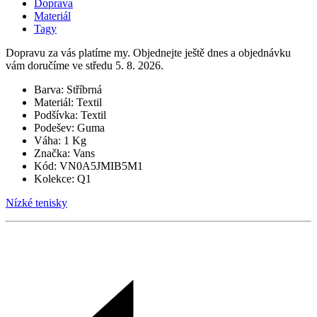
Doprava
Materiál
Tagy
Dopravu za vás platíme my. Objednejte ještě dnes a objednávku
vám doručíme ve středu 5. 8. 2026.
Barva:
Stříbrná
Materiál:
Textil
Podšívka:
Textil
Podešev:
Guma
Váha:
1 Kg
Značka:
Vans
Kód:
VN0A5JMIB5M1
Kolekce:
Q1
Nízké tenisky