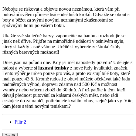
Nebojte se riskovat a objevte novou neznámou, která vám při
putování světem přinese tisíce ideálních kroků. Odvažte se obout si
boty a běžet za svými novými neznámými zkušenostmi se
správnými lidmi po vašem boku.
Ukažte své skutečné barvy, zapomeňte na hanbu a rozhodujte se
jinak než dříve. Přijďte na mimořádné události v oslnivém stylu,
který si každý jasně všimne. Určitě si vyberete ze široké škály
různých barevných možností!
Dnes jsou na pořadu dne. Kdy jsi měl naposledy pravdu? Udělejte si
radost a vyberte si
luxusní tenisky
z nové řady kvalitních značek.
Tento výběr je určen pouze pro vás, a proto existují bílé boty, které
mají pouze 43.5. Kromě radosti z obuvi můžete očekávat také řadu
nadměrných výhod, dopravu zdarma nad 500 Kč a možnost
výměny nebo vrácení zboží do 30 dnů. Ať už patříte k těm, kteří
dávají přednost putování za krásami českých měst, nebo rádi
cestujete do zahraničí, potřebujete kvalitní obuv, stejně jako vy. Víte,
kam jdete s těmi novými teniskami?
Filtr
2
Zavřít