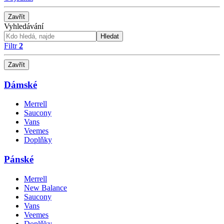
Zavřít
Vyhledávání
Hledat
Filtr
2
Zavřít
Dámské
Merrell
Saucony
Vans
Veemes
Doplňky
Pánské
Merrell
New Balance
Saucony
Vans
Veemes
Doplňky