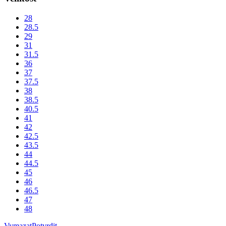
28
28.5
29
31
31.5
36
37
37.5
38
38.5
40.5
41
42
42.5
43.5
44
44.5
45
46
46.5
47
48
Vymazat
Potvrdit