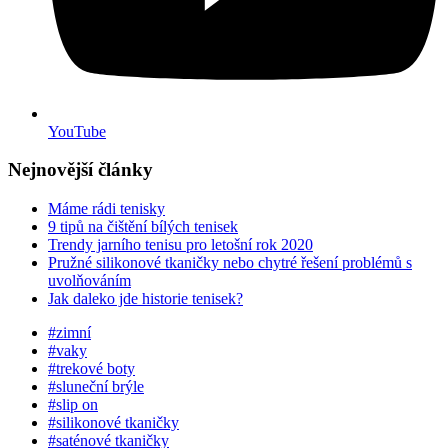
YouTube
Nejnovější články
Máme rádi tenisky
9 tipů na čištění bílých tenisek
Trendy jarního tenisu pro letošní rok 2020
Pružné silikonové tkaničky nebo chytré řešení problémů s
uvolňováním
Jak daleko jde historie tenisek?
#zimní
#vaky
#trekové boty
#sluneční brýle
#slip on
#silikonové tkaničky
#saténové tkaničky