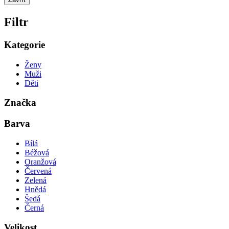
Filtr
Kategorie
Ženy
Muži
Děti
Značka
Barva
Bílá
Béžová
Oranžová
Červená
Zelená
Hnědá
Šedá
Černá
Velikost