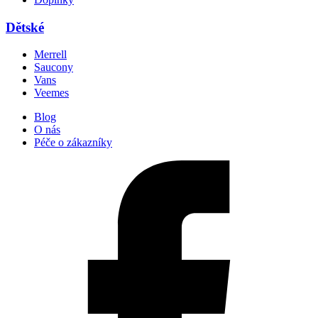
Dětské
Merrell
Saucony
Vans
Veemes
Blog
O nás
Péče o zákazníky