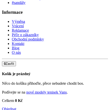
#sandály
Informace
Výměna
Vrácení
Reklamace
Péče o zákazníky
Obchodní podmínky
Kontakt
Blog
O nás
0
Zavřít
Košík je prázdný
Něco do košíku přihoďte, přece nebudete chodit bos.
Podívejte se na
nové modely tenisek Vans
.
Celkem
0 Kč
Objednat