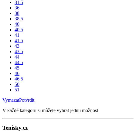
31.5
36
38
38.5
40
40.5
41
41.5
43
43.5
44
44.5
45
46
46.5
50
51
Vymazat
Potvrdit
V každé kategorii si můžete vybrat jednu možnost
Tenisky.cz