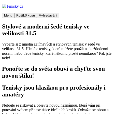
Menu
Košík
0
kusů
Vyhledávání
Stylové a moderní šedé tenisky ve
velikosti 31.5
Vyberte si z mnoha zajímavých a stylových tenisek v šedé ve
velikosti 31.5. Hledáte tenisky, které můžete použít na každodenní
nošení, nebo třeba tenisky, které někomu prostě neuniknou? Pak jste
tady!
Ponořte se do světa obuvi a chyťte svou
novou štiku!
Tenisky jsou klasikou pro profesionály i
amatéry
Nebojte se riskovat a objevte novou neznámou, která vám při
putování světem přinese tisíce ideálních kroků. Odvažte se obout si