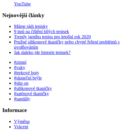
YouTube
Nejnovější články
Máme rádi tenisky
9 tipů na čištění bílých tenisek
Trendy jarního tenisu pro letošní rok 2020
Pružné silikonové tkaničky nebo chytré řešení problémů s
uvolňováním
Jak daleko jde historie tenisek?
#zimní
#vaky
#trekové boty
#sluneční brýle
#slip on
#silikonové tkaničky
#saténové tkaničky
#sandály
Informace
Výměna
Vrácení