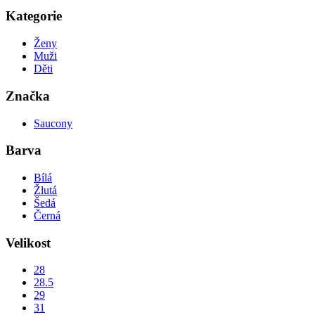
Kategorie
Ženy
Muži
Děti
Značka
Saucony
Barva
Bílá
Žlutá
Šedá
Černá
Velikost
28
28.5
29
31