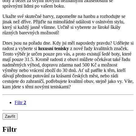
boty a běžet za svými novými neznámými zkušenostmi se
správnými lidmi po vašem boku.
Ukažte své skutečné barvy, zapomeňte na hanbu a rozhodujte se
jinak než dříve. Přijďte na mimořádné události v oslnivém stylu,
který si každý jasně všimne. Určitě si vyberete ze široké škály
různých barevných možností!
Dnes jsou na pořadu dne. Kdy jsi měl naposledy pravdu? Udělejte si
radost a vyberte si
luxusní tenisky
z nové řady kvalitních značek.
Tento výběr je určen pouze pro vás, a proto existují šedé boty, které
mají pouze 31.5. Kromě radosti z obuvi můžete očekávat také řadu
nadměrných výhod, dopravu zdarma nad 500 Kč a možnost
výměny nebo vrácení zboží do 30 dnů. Ať už patříte k těm, kteří
dávají přednost putování za krásami českých měst, nebo rádi
cestujete do zahraničí, potřebujete kvalitní obuv, stejně jako vy. Víte,
kam jdete s těmi novými teniskami?
Filtr
2
Zavřít
Filtr