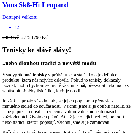
Vans
Sk8-Hi Leopard
Dostupné velikosti
42
2450 Kč
−27 %
1790 Kč
Tenisky ke slávě slávy!
..nebo dlouhou tradici a největší módu
Všudypřítomné
tenisky
v průběhu let a států. Toto je definice
produktu, která nás nejvíce oslovila. Pokud to tenisky dokázaly
poznat, mohli bychom se určitě všichni smát, překvapit nebo na nás
zapůsobit příběhy tisíců lidí, kteří je nosili.
Je však naprosto zásadní, aby se jejich popularita přenesla z
minulého století do současnosti. Všichni jsme si je oblíbili natolik, že
jsme je přestali nosit na cvičení a zahrnovali jsme je do našich
každodenních životních plánů. Ať už jde o jejich vzhled, pohodlí
nebo tradici, kterou popisují, všichni jsme si je zamilovali.
Každý z nás to ví. Jakmile jsem dost starý, když mám práci svých