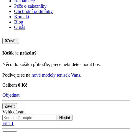
Reklamace
Péče o zákazníky
Obchodní podmínky
Kontakt
Blog
O nás
0
Zavřít
Košík je prázdný
Něco do košíku přihoďte, přece nebudete chodit bos.
Podívejte se na
nové modely tenisek Vans
.
Celkem
0 Kč
Objednat
Zavřít
Vyhledávání
Hledat
Filtr
1