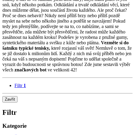
snů, když někoho potkám. Odkládání a trvalé odkládání věcí, které
dnes můžeme dělat, jsou součástí života každého. Ale proč čekat?
Proč se dnes nebavit? Nikdy není příliš brzy nebo příliš pozdě
myslet na sebe nebo někoho jiného a potěšit se navzájem! Pokud
tedy jen přemýšlíte, podívejte se na to, co nabízíme, a sami se
přesvědčte, zda můžete být přesvědčeni, že radost může každého
zasáhnout na každém kroku! Podešev je vyrobena z pružné gumy,
syntetického materiálu a svršku z kůže nebo plátna.
Vezměte si do
šatníku typické tenisky,
které rozjasní váš svět! Nemluvě o tom, že
se již dostalo k milionům lidí. Každý z nich má svůj příběh nebo jen
čeká na váš s nepsaným dopisem! Pojďme to udělat společně a
vyrazit do budoucnosti se správnou botou! Zde jsme sestavili výběr
všech
značkových bot
ve velikosti 42!
Filtr
1
Zavřít
Filtr
Kategorie