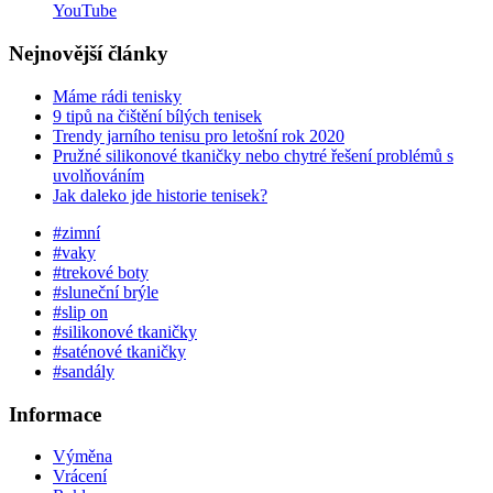
YouTube
Nejnovější články
Máme rádi tenisky
9 tipů na čištění bílých tenisek
Trendy jarního tenisu pro letošní rok 2020
Pružné silikonové tkaničky nebo chytré řešení problémů s
uvolňováním
Jak daleko jde historie tenisek?
#zimní
#vaky
#trekové boty
#sluneční brýle
#slip on
#silikonové tkaničky
#saténové tkaničky
#sandály
Informace
Výměna
Vrácení