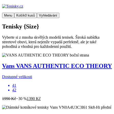
Menu
Košík
0
kusů
Vyhledávání
Tenisky {Size}
Vyberte si z mnoha skvělých modelů tenisek. Široká nabídka
streetové obuvi, která nejenže vypadá perfektně, ale je také
pohodlná a vhodná pro každodenní použití.
Vans
VANS AUTHENTIC ECO THEORY
Dostupné velikosti
41
42
1990 Kč
−30 %
1390 Kč