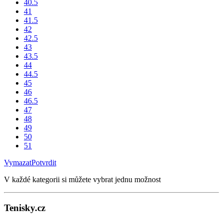
40.5
41
41.5
42
42.5
43
43.5
44
44.5
45
46
46.5
47
48
49
50
51
Vymazat
Potvrdit
V každé kategorii si můžete vybrat jednu možnost
Tenisky.cz