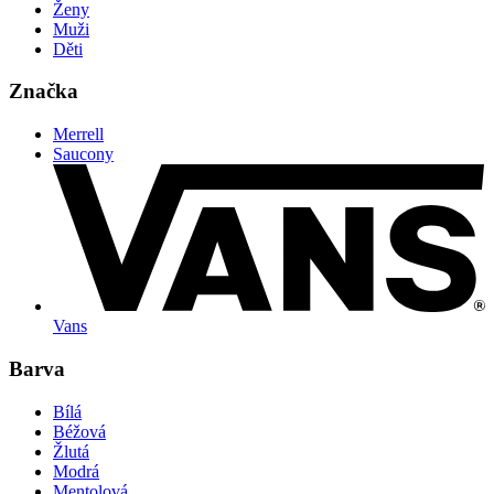
Ženy
Muži
Děti
Značka
Merrell
Saucony
Vans
Barva
Bílá
Béžová
Žlutá
Modrá
Mentolová