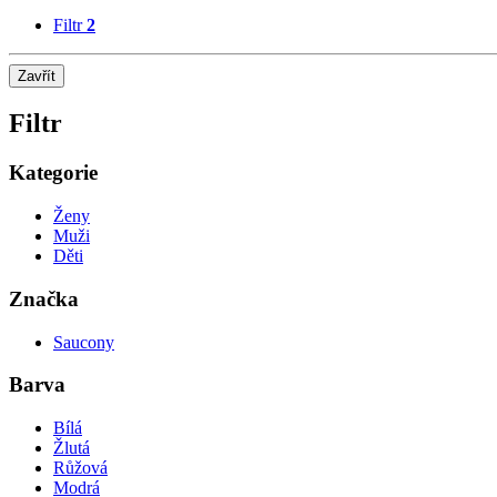
Filtr
2
Zavřít
Filtr
Kategorie
Ženy
Muži
Děti
Značka
Saucony
Barva
Bílá
Žlutá
Růžová
Modrá