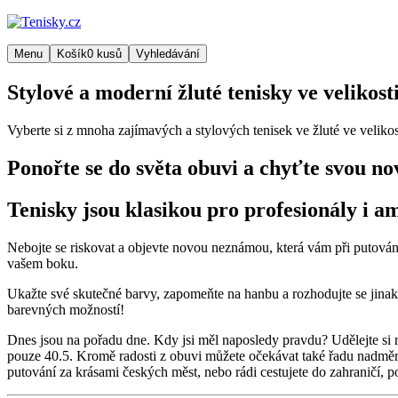
Menu
Košík
0
kusů
Vyhledávání
Stylové a moderní žluté tenisky ve velikosti
Vyberte si z mnoha zajímavých a stylových tenisek ve žluté ve velikos
Ponořte se do světa obuvi a chyťte svou no
Tenisky jsou klasikou pro profesionály i a
Nebojte se riskovat a objevte novou neznámou, která vám při putován
vašem boku.
Ukažte své skutečné barvy, zapomeňte na hanbu a rozhodujte se jinak n
barevných možností!
Dnes jsou na pořadu dne. Kdy jsi měl naposledy pravdu? Udělejte si r
pouze 40.5. Kromě radosti z obuvi můžete očekávat také řadu nadměr
putování za krásami českých měst, nebo rádi cestujete do zahraničí, po