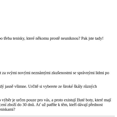
bo třeba tenisky, které někomu prostě neuniknou? Pak jste tady!
běžet za svými novými neznámými zkušenostmi se správnými lidmi po
dý jasně všimne. Určitě si vyberete ze široké škály různých
výběr je určen pouze pro vás, a proto existují žluté boty, které mají
 zboží do 30 dnů. Ať už patříte k těm, kteří dávají přednost
teniskami?