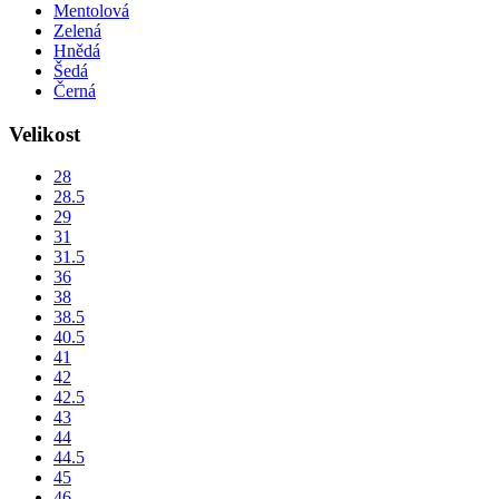
Mentolová
Zelená
Hnědá
Šedá
Černá
Velikost
28
28.5
29
31
31.5
36
38
38.5
40.5
41
42
42.5
43
44
44.5
45
46