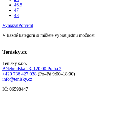
46.5
47
48
Vymazat
Potvrdit
V každé kategorii si můžete vybrat jednu možnost
Tenisky.cz
Tenisky s.r.o.
Bělehradská 23, 120 00 Praha 2
+420 736 427 038
(Po–Pá 9:00–18:00)
info@tenisky.cz
IČ: 06598447