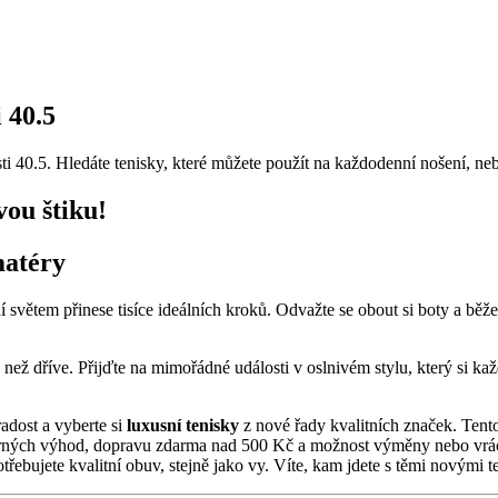
 40.5
ti 40.5. Hledáte tenisky, které můžete použít na každodenní nošení, ne
vou štiku!
matéry
í světem přinese tisíce ideálních kroků. Odvažte se obout si boty a 
ež dříve. Přijďte na mimořádné události v oslnivém stylu, který si kaž
adost a vyberte si
luxusní tenisky
z nové řady kvalitních značek. Tento 
ných výhod, dopravu zdarma nad 500 Kč a možnost výměny nebo vrácení
třebujete kvalitní obuv, stejně jako vy. Víte, kam jdete s těmi novými 