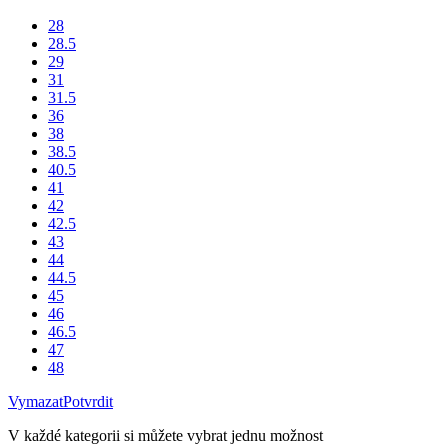
28
28.5
29
31
31.5
36
38
38.5
40.5
41
42
42.5
43
44
44.5
45
46
46.5
47
48
Vymazat
Potvrdit
V každé kategorii si můžete vybrat jednu možnost