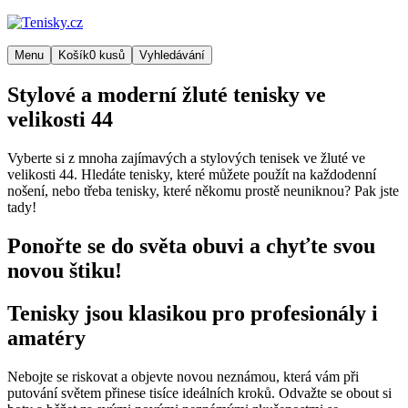
Menu
Košík
0
kusů
Vyhledávání
Stylové a moderní žluté tenisky ve
velikosti 44
Vyberte si z mnoha zajímavých a stylových tenisek ve žluté ve
velikosti 44. Hledáte tenisky, které můžete použít na každodenní
nošení, nebo třeba tenisky, které někomu prostě neuniknou? Pak jste
tady!
Ponořte se do světa obuvi a chyťte svou
novou štiku!
Tenisky jsou klasikou pro profesionály i
amatéry
Nebojte se riskovat a objevte novou neznámou, která vám při
putování světem přinese tisíce ideálních kroků. Odvažte se obout si