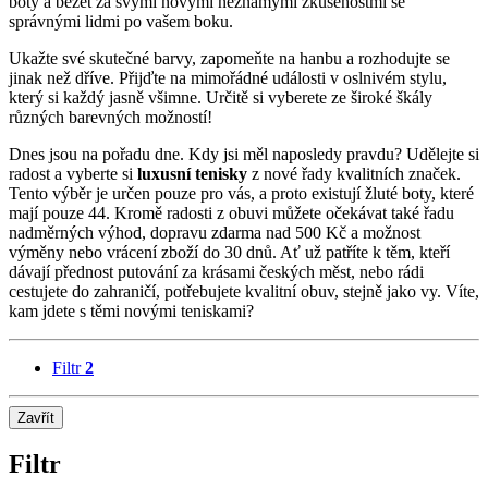
boty a běžet za svými novými neznámými zkušenostmi se
správnými lidmi po vašem boku.
Ukažte své skutečné barvy, zapomeňte na hanbu a rozhodujte se
jinak než dříve. Přijďte na mimořádné události v oslnivém stylu,
který si každý jasně všimne. Určitě si vyberete ze široké škály
různých barevných možností!
Dnes jsou na pořadu dne. Kdy jsi měl naposledy pravdu? Udělejte si
radost a vyberte si
luxusní tenisky
z nové řady kvalitních značek.
Tento výběr je určen pouze pro vás, a proto existují žluté boty, které
mají pouze 44. Kromě radosti z obuvi můžete očekávat také řadu
nadměrných výhod, dopravu zdarma nad 500 Kč a možnost
výměny nebo vrácení zboží do 30 dnů. Ať už patříte k těm, kteří
dávají přednost putování za krásami českých měst, nebo rádi
cestujete do zahraničí, potřebujete kvalitní obuv, stejně jako vy. Víte,
kam jdete s těmi novými teniskami?
Filtr
2
Zavřít
Filtr