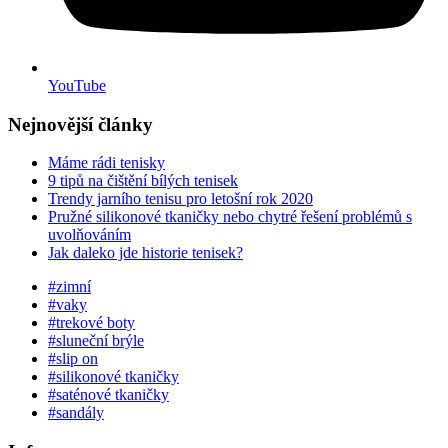
YouTube
Nejnovější články
Máme rádi tenisky
9 tipů na čištění bílých tenisek
Trendy jarního tenisu pro letošní rok 2020
Pružné silikonové tkaničky nebo chytré řešení problémů s
uvolňováním
Jak daleko jde historie tenisek?
#zimní
#vaky
#trekové boty
#sluneční brýle
#slip on
#silikonové tkaničky
#saténové tkaničky
#sandály