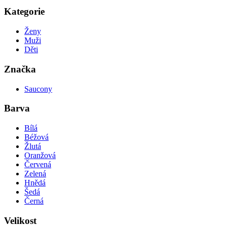
Kategorie
Ženy
Muži
Děti
Značka
Saucony
Barva
Bílá
Béžová
Žlutá
Oranžová
Červená
Zelená
Hnědá
Šedá
Černá
Velikost