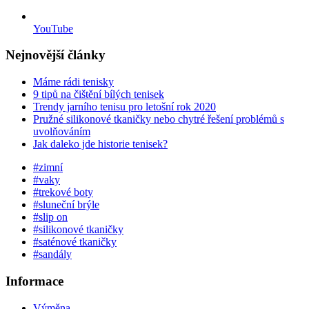
YouTube
Nejnovější články
Máme rádi tenisky
9 tipů na čištění bílých tenisek
Trendy jarního tenisu pro letošní rok 2020
Pružné silikonové tkaničky nebo chytré řešení problémů s
uvolňováním
Jak daleko jde historie tenisek?
#zimní
#vaky
#trekové boty
#sluneční brýle
#slip on
#silikonové tkaničky
#saténové tkaničky
#sandály
Informace
Výměna