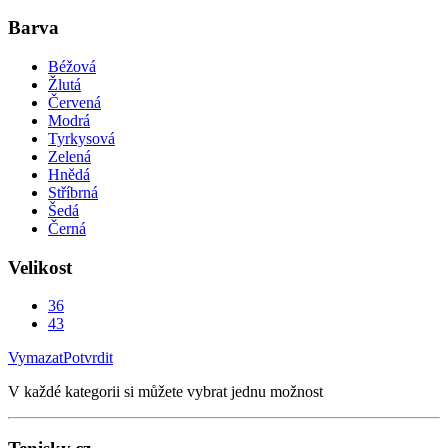
Barva
Béžová
Žlutá
Červená
Modrá
Tyrkysová
Zelená
Hnědá
Stříbrná
Šedá
Černá
Velikost
36
43
Vymazat
Potvrdit
V každé kategorii si můžete vybrat jednu možnost