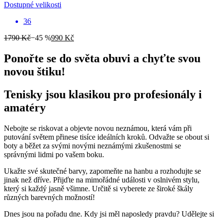
Dostupné velikosti
36
1790 Kč
−45 %
990 Kč
Ponořte se do světa obuvi a chyťte svou
novou štiku!
Tenisky jsou klasikou pro profesionály i
amatéry
Nebojte se riskovat a objevte novou neznámou, která vám při
putování světem přinese tisíce ideálních kroků. Odvažte se obout si
boty a běžet za svými novými neznámými zkušenostmi se
správnými lidmi po vašem boku.
Ukažte své skutečné barvy, zapomeňte na hanbu a rozhodujte se
jinak než dříve. Přijďte na mimořádné události v oslnivém stylu,
který si každý jasně všimne. Určitě si vyberete ze široké škály
různých barevných možností!
Dnes jsou na pořadu dne. Kdy jsi měl naposledy pravdu? Udělejte si