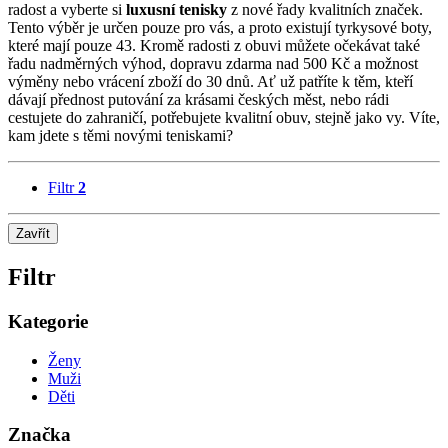
radost a vyberte si
luxusní tenisky
z nové řady kvalitních značek.
Tento výběr je určen pouze pro vás, a proto existují tyrkysové boty,
které mají pouze 43. Kromě radosti z obuvi můžete očekávat také
řadu nadměrných výhod, dopravu zdarma nad 500 Kč a možnost
výměny nebo vrácení zboží do 30 dnů. Ať už patříte k těm, kteří
dávají přednost putování za krásami českých měst, nebo rádi
cestujete do zahraničí, potřebujete kvalitní obuv, stejně jako vy. Víte,
kam jdete s těmi novými teniskami?
Filtr
2
Zavřít
Filtr
Kategorie
Ženy
Muži
Děti
Značka